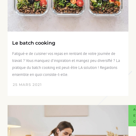
Le batch cooking
Fatigué⋅e de cuisiner vos repas en rentrant de votre journée de
travail ? Vous manquez d’inspiration et mangez peu diversifié ? La
pratique du batch cooking est peut-être LA solution ! Regardons
ensemble en quoi consiste-t-elle.
25
MARS
2021
A
E
C