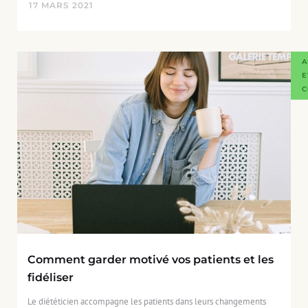
17
MARS
2021
A
E
C
Comment garder motivé vos patients et les
fidéliser
Le diététicien accompagne les patients dans leurs changements