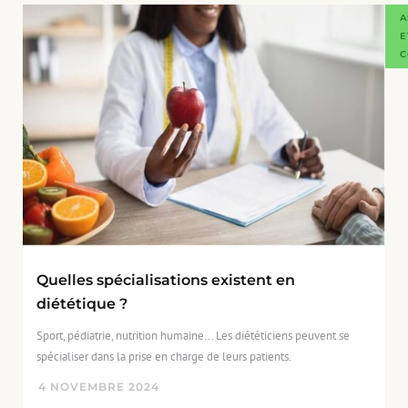
A
E
C
Quelles spécialisations existent en
diététique ?
Sport, pédiatrie, nutrition humaine... Les diététiciens peuvent se
spécialiser dans la prise en charge de leurs patients.
4
NOVEMBRE
2024