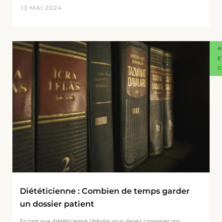
13
MAI
2024
A
E
C
Diététicienne : Combien de temps garder
un dossier patient
En tant que diététicienne libérale vous devez conserver vos