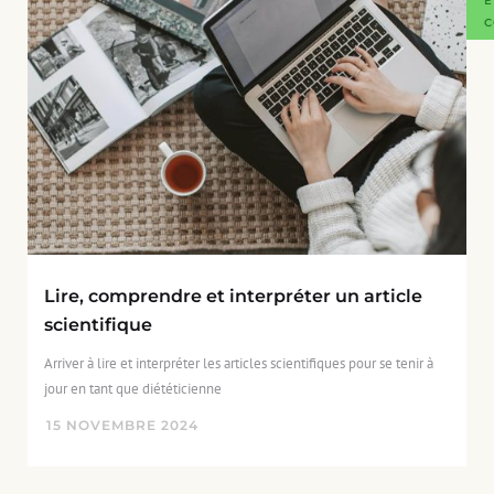
E
C
Lire, comprendre et interpréter un article
scientifique
Arriver à lire et interpréter les articles scientifiques pour se tenir à
jour en tant que diététicienne
15
NOVEMBRE
2024