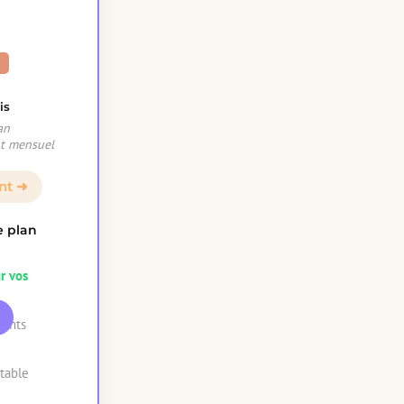
A
is
an
t mensuel
nt ➜
e plan
r vos
ients
table