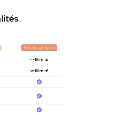
lités
PASTEL DE NATA
∞ Illimité
∞ Illimité
✓
✓
✓