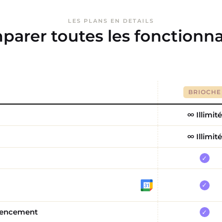
LES PLANS EN DETAILS
arer toutes les fonctionna
BRIOCHE
∞ Illimité
∞ Illimité
✓
✓
érencement
✓