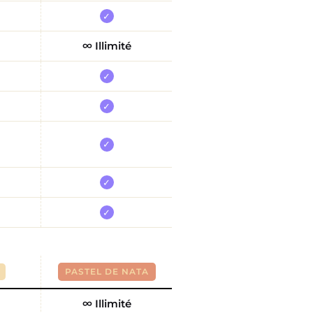
✓
∞ Illimité
✓
✓
✓
✓
✓
PASTEL DE NATA
∞ Illimité