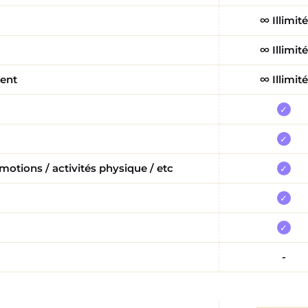
∞ Illimité
∞ Illimité
ient
∞ Illimité
✓
✓
motions / activités physique / etc
✓
✓
✓
-