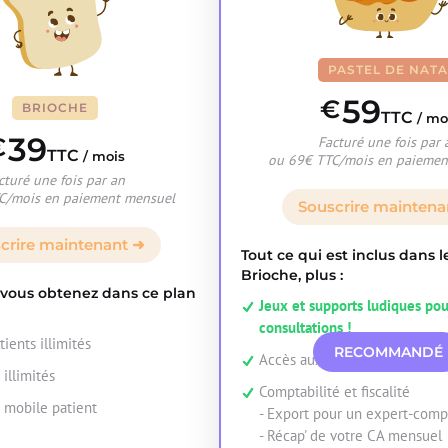
PASTEL DE NAT
59
€
BRIOCHE
TTC
/ mo
39
€
Facturé une fois par 
TTC
/ mois
ou 69€ TTC/mois en paiemen
cturé une fois par an
C/mois en paiement mensuel
Souscrire maintena
crire maintenant ➜
Tout ce qui est inclus dans l
Brioche, plus :
 vous obtenez dans ce plan
Jeux et supports ludiques pou
consultations !
tients illimités
RECOMMANDÉ
Accès aux replays des cas pat
illimités
Comptabilité et fiscalité
 mobile patient
- Export pour un expert-comp
- Récap' de votre CA mensuel
e