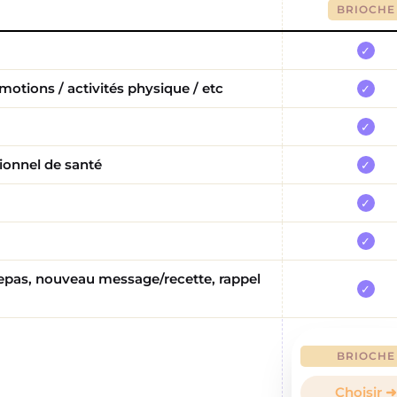
BRIOCHE
✓
motions / activités physique / etc
✓
✓
sionnel de santé
✓
✓
✓
 repas, nouveau message/recette, rappel
✓
BRIOCHE
Choisir ➜