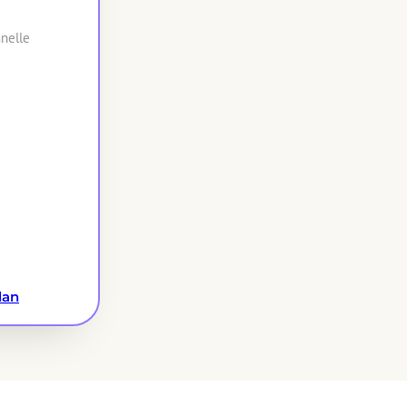
nnelle
lan