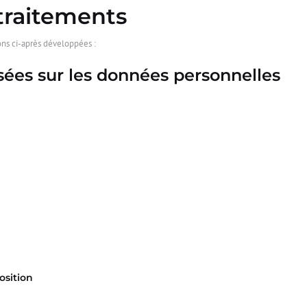
 traitements
ions ci-après développées :
isées sur les données personnelles
osition