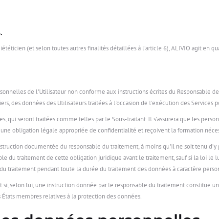
.
téticien (et selon toutes autres finalités détaillées à l'article 6), ALIVIO agit en 
rsonnelles de l'Utilisateur non conforme aux instructions écrites du Responsable de
s, des données des Utilisateurs traitées à l'occasion de l'exécution des Services p
, qui seront traitées comme telles par le Sous-traitant. Il s'assurera que les perso
à une obligation légale appropriée de confidentialité et reçoivent la formation né
instruction documentée du responsable du traitement, à moins qu'il ne soit tenu d'y
le du traitement de cette obligation juridique avant le traitement, sauf si la loi le l
 traitement pendant toute la durée du traitement des données à caractère personn
si, selon lui, une instruction donnée par le responsable du traitement constitue 
s États membres relatives à la protection des données.