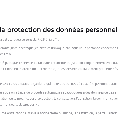
à la protection des données personnel
r est attribuée au sens du R.G.P.D. (art.4) :
lonté, libre, spécifique, éclairée et univoque par laquelle la personne concernée ac
ement » ;
rité publique, le service ou un autre organisme qui, seul ou conjointement avec d'au
de l'Union ou le droit d'un État membre, le responsable du traitement peut être dés
 le service ou un autre organisme qui traite des données à caractère personnel pour
ées ou non à l'aide de procédés automatisés et appliquées à des données ou des en
aptation ou la modification, l'extraction, la consultation, l'utilisation, la communicat
acement ou la destruction » ;
urité entraînant, de manière accidentelle ou illicite, la destruction, la perte, l'alt