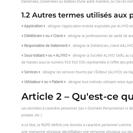
transmises, conservées ou traitées d'une autre manière, ou l'accès non
1.2 Autres termes utilisés aux 
« Application »
: désigne l'application mobile exploitée par ALIVIO et
« Diététicien » ou « Client »
: désigne le professionnel de santé lié ave
« Responsable de traitement »
: désigne le Diététicien, client d'ALIVI
« Sous-traitant » ou « ALIVIO »
: désigne la Société ALIVIO SARL au ca
de Nantes sous le numéro 910 910 330, représentée à l'effet des prés
« Services »
: désigne les services fournis par l'Éditeur (ALIVIO) via l'A
« Utilisateur » ou « Patient »
: désigne tout individu utilisant notre App
Article 2 – Qu'est-ce 
Les données à caractère personnel (les « Données Personnelles ») dé
postale, etc.).
A ce titre, le RGPD définit une donnée à caractère personnel comme :
une «personne physique identifiable» une personne physique qui peut 