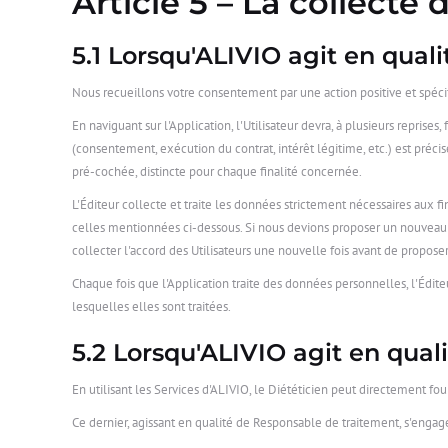
Article 5 – La collect
5.1 Lorsqu'ALIVIO agit en qual
Nous recueillons votre consentement par une action positive et spéc
En naviguant sur l'Application, l'Utilisateur devra, à plusieurs reprises
(consentement, exécution du contrat, intérêt légitime, etc.) est précisée
pré-cochée, distincte pour chaque finalité concernée.
L'Éditeur collecte et traite les données strictement nécessaires aux fi
celles mentionnées ci-dessous. Si nous devions proposer un nouveau se
collecter l'accord des Utilisateurs une nouvelle fois avant de proposer
Chaque fois que l'Application traite des données personnelles, l'Édit
lesquelles elles sont traitées.
5.2 Lorsqu'ALIVIO agit en quali
En utilisant les Services d'ALIVIO, le Diététicien peut directement fo
Ce dernier, agissant en qualité de Responsable de traitement, s'engage