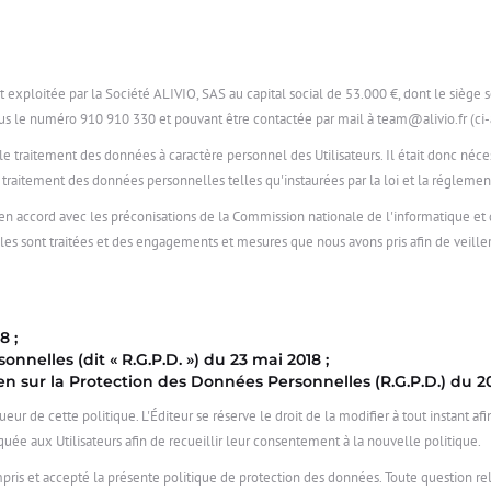
 exploitée par la Société ALIVIO, SAS au capital social de 53.000 €, dont le siège 
s le numéro 910 910 330 et pouvant être contactée par mail à team@alivio.fr (ci-
et le traitement des données à caractère personnel des Utilisateurs. Il était donc né
aitement des données personnelles telles qu'instaurées par la loi et la réglement
en accord avec les préconisations de la Commission nationale de l'informatique et des
lles sont traitées et des engagements et mesures que nous avons pris afin de veille
8 ;
elles (dit « R.G.P.D. ») du 23 mai 2018 ;
 sur la Protection des Données Personnelles (R.G.P.D.) du 20
ueur de cette politique. L'Éditeur se réserve le droit de la modifier à tout instant a
uée aux Utilisateurs afin de recueillir leur consentement à la nouvelle politique.
ompris et accepté la présente politique de protection des données. Toute question rel