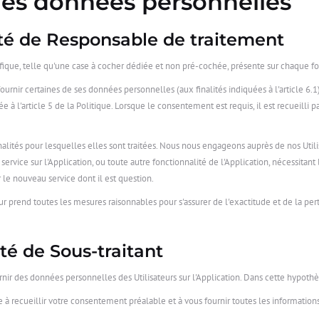
e des données personnelles
ité de Responsable de traitement
ifique, telle qu'une case à cocher dédiée et non pré-cochée, présente sur chaque 
, fournir certaines de ses données personnelles (aux finalités indiquées à l'article 6.
 à l'article 5 de la Politique. Lorsque le consentement est requis, il est recueilli par
nalités pour lesquelles elles sont traitées. Nous nous engageons auprès de nos Utili
rvice sur l'Application, ou toute autre fonctionnalité de l'Application, nécessitan
 le nouveau service dont il est question.
eur prend toutes les mesures raisonnables pour s'assurer de l'exactitude et de la p
té de Sous-traitant
urnir des données personnelles des Utilisateurs sur l'Application. Dans cette hypothè
 à recueillir votre consentement préalable et à vous fournir toutes les informations