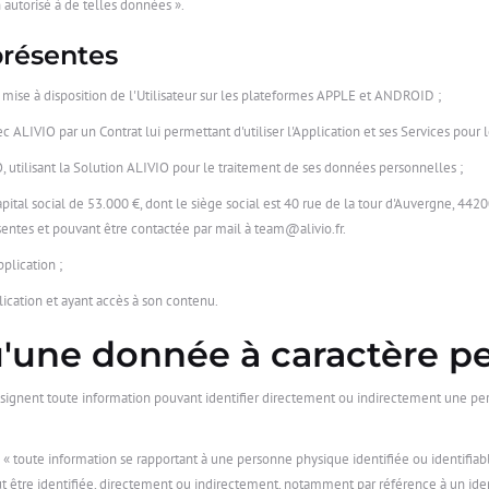
 autorisé à de telles données ».
présentes
 mise à disposition de l'Utilisateur sur les plateformes APPLE et ANDROID ;
c ALIVIO par un Contrat lui permettant d'utiliser l'Application et ses Services pour le
O, utilisant la Solution ALIVIO pour le traitement de ses données personnelles ;
pital social de 53.000 €, dont le siège social est 40 rue de la tour d'Auvergne, 
entes et pouvant être contactée par mail à team@alivio.fr.
pplication ;
lication et ayant accès à son contenu.
qu'une donnée à caractère p
signent toute information pouvant identifier directement ou indirectement une pe
 « toute information se rapportant à une personne physique identifiée ou identifi
être identifiée, directement ou indirectement, notamment par référence à un ident