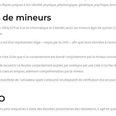
pécifiques propres à son identité physique, physiologique, génétique, psychique, éco
s de mineurs
016/679 et à la loi Informatique et Libertés, seuls les mineurs âgés de quinze (15
te.
l'accord d'un représentant légal – requis par ALIVIO – afin que leurs données à caract
nt n'est licite que si le consentement est donné conjointement par le mineur concerné
de recueillir ce double consentement exprès, par exemple par une case à cocher dé
 clairs et simples, aisément compréhensibles par le mineur.
anifeste de l'utilisateur ayant contourné les dispositifs de vérification mis en plac
IO
s pour lesquelles il traite des données personnelles des Utilisateurs, il agit en q