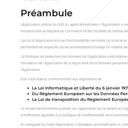
Préambule
L'Application mobile ALIVIO (ci-après dénommée « l'Application ») est
immatriculée au Registre du Commerce et des Sociétés de Nantes sou
L'accès à l'Application et à ses fonctionnalités nécessite la collecte 
permettant de respecter les recommandations d'usage en matière de tr
La Politique de protection des données de l'Application a été établie 
Utilisateurs de l'Application de la façon dont leurs données personne
l'Application.
Elle a été établie conformément aux dispositions de :
La Loi Informatique et Liberté du 6 janvier 197
Du Règlement Européen sur les Données Personn
La Loi de transposition du Règlement Européen
La version actuellement publiée sur l'application est la version en vig
modification apportée à la politique de confidentialité sera communiq
En naviguant sur notre Application, l'Utilisateur reconnaît avoir lu, c