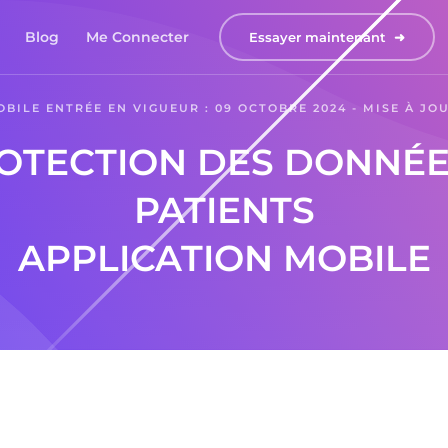
Blog
Me Connecter
Essayer maintenant  ➜
BILE ENTRÉE EN VIGUEUR : 09 OCTOBRE 2024 - MISE À JOUR
ROTECTION DES DONNÉ
PATIENTS
APPLICATION MOBILE