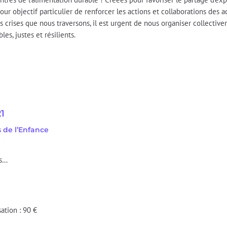
ur objectif particulier de renforcer les actions et collaborations des 
es crises que nous traversons, il est urgent de nous organiser collectiv
es, justes et résilients.
21
 de l’Enfance
es…
en ordre de cotisation : 90 €
 €