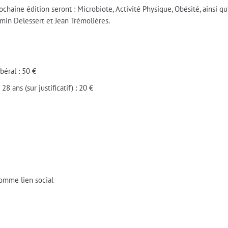
rochaine édition seront : Microbiote, Activité Physique, Obésité, ainsi q
amin Delessert et Jean Trémolières.
ibéral : 50 €
8 ans (sur justificatif) : 20 €
omme lien social