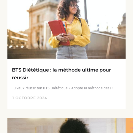
BTS Diététique : la méthode ultime pour
réussir
Tu veux réussir ton BTS Diététique ? Adopte la méthode des J !
1
OCTOBRE
2024
B
D