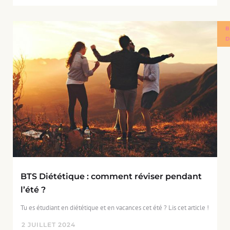
B
D
BTS Diététique : comment réviser pendant
l’été ?
Tu es étudiant en diététique et en vacances cet été ? Lis cet article !
2
JUILLET
2024