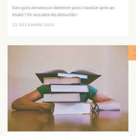
Dans quels domaines un diététicien peut-il travailler après ses
études ? On vous parle des débouchés !
22
DÉCEMBRE
2023
B
D