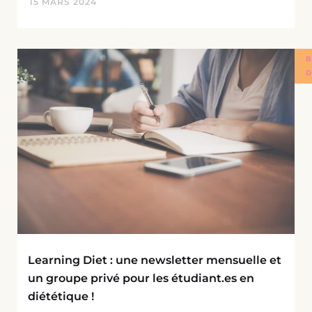
15
MARS
2024
B
D
Learning Diet : une newsletter mensuelle et
un groupe privé pour les étudiant.es en
diététique !