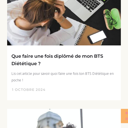
Que faire une fois diplômé de mon BTS
Diététique ?
Lis cet article pour savoir quoi faire une fois ton BTS Diététique en
poche !
1
OCTOBRE
2024
B
D