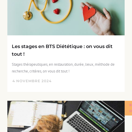
Les stages en BTS Diététique : on vous dit
tout !
Stages thérapeutiques, en restauration, durée, lieux, méthode de
recherche, critères, on vous dit tout !
4
NOVEMBRE
2024
B
D