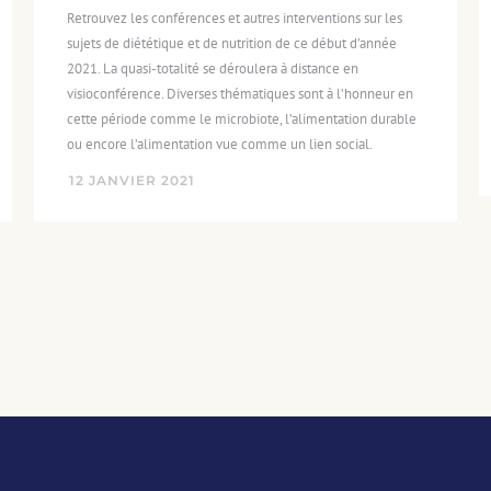
Retrouvez les conférences et autres interventions sur les
sujets de diététique et de nutrition de ce début d’année
2021. La quasi-totalité se déroulera à distance en
visioconférence. Diverses thématiques sont à l’honneur en
cette période comme le microbiote, l’alimentation durable
ou encore l’alimentation vue comme un lien social.
12
JANVIER
2021