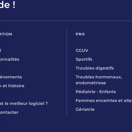
de !
ATION
PRO
l
CGUV
onnalités
Sportifs
Troubles digestifs
vénements
Troubles hormonaux,
endométriose
 et histoire
Pédiatrie - Enfants
Femmes enceintes et alla
t le meilleur logiciel ?
Gériatrie
ontacter