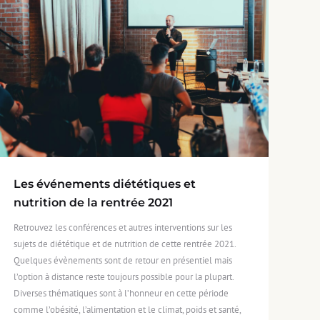
Les événements diététiques et
nutrition de la rentrée 2021
Retrouvez les conférences et autres interventions sur les
sujets de diététique et de nutrition de cette rentrée 2021.
Quelques évènements sont de retour en présentiel mais
l’option à distance reste toujours possible pour la plupart.
Diverses thématiques sont à l’honneur en cette période
comme l’obésité, l’alimentation et le climat, poids et santé,