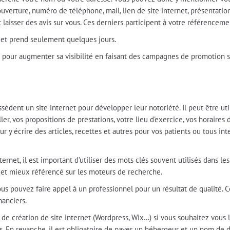
ouverture, numéro de téléphone, mail, lien de site internet, présentation,
aisser des avis sur vous. Ces derniers participent à votre référenceme
e et prend seulement quelques jours.
 pour augmenter sa visibilité en faisant des campagnes de promotion 
sèdent un site internet pour développer leur notoriété. Il peut être uti
ller, vos propositions de prestations, votre lieu d'exercice, vos horair
 y écrire des articles, recettes et autres pour vos patients ou tous int
ternet, il est important d’utiliser des mots clés souvent utilisés dans l
e et mieux référencé sur les moteurs de recherche.
 vous pouvez faire appel à un professionnel pour un résultat de qualité
nanciers.
de création de site internet (Wordpress, Wix…) si vous souhaitez vous l
s. En revanche, il est obligatoire de payer un hébergeur et un nom de