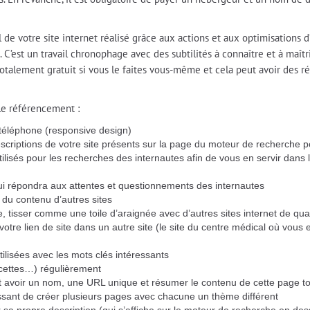
de votre site internet réalisé grâce aux actions et aux optimisations d’
. C’est un travail chronophage avec des subtilités à connaître et à maît
otalement gratuit si vous le faites vous-même et cela peut avoir des r
le référencement :
 téléphone (responsive design)
 descriptions de votre site présents sur la page du moteur de recherche 
 utilisés pour les recherches des internautes afin de vous en servir dan
ui répondra aux attentes et questionnements des internautes
r du contenu d’autres sites
re, tisser comme une toile d’araignée avec d’autres sites internet de qual
 votre lien de site dans un autre site (le site du centre médical où vous 
ilisées avec les mots clés intéressants
recettes…) régulièrement
t avoir un nom, une URL unique et résumer le contenu de cette page tout
ressant de créer plusieurs pages avec chacune un thème différent