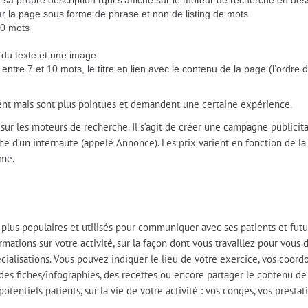
r sa propre description (qui s’affiche sur le moteur de recherche en de
par la page sous forme de phrase et non de listing de mots
00 mots
 du texte et une image
entre 7 et 10 mots, le titre en lien avec le contenu de la page (l’ordr
ent mais sont plus pointues et demandent une certaine expérience.
ur les moteurs de recherche. Il s’agit de créer une campagne publicita
che d’un internaute (appelé Annonce). Les prix varient en fonction de 
rme.
plus populaires et utilisés pour communiquer avec ses patients et futu
ations sur votre activité, sur la façon dont vous travaillez pour vous d
écialisations. Vous pouvez indiquer le lieu de votre exercice, vos coo
c des fiches/infographies, des recettes ou encore partager le contenu 
tentiels patients, sur la vie de votre activité : vos congés, vos prestat