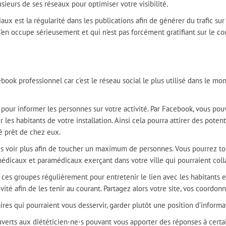
usieurs de ses réseaux pour optimiser votre visibilité.
aux est la régularité dans les publications afin de générer du trafic sur 
s’en occupe sérieusement et qui n’est pas forcément gratifiant sur le c
k professionnel car c’est le réseau social le plus utilisé dans le mon
 pour informer les personnes sur votre activité. Par Facebook, vous po
r les habitants de votre installation. Ainsi cela pourra attirer des potent
é prêt de chez eux.
es voir plus afin de toucher un maximum de personnes. Vous pourrez tou
 médicaux et paramédicaux exerçant dans votre ville qui pourraient coll
es groupes régulièrement pour entretenir le lien avec les habitants e
vité afin de les tenir au courant. Partagez alors votre site, vos coordo
aires qui pourraient vous desservir, garder plutôt une position d’informa
uverts aux diététicien⋅ne⋅s pouvant vous apporter des réponses à certa