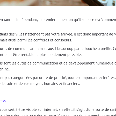
 en tant qu’indépendant, la première question qu’il se pose est "commen
ants des villes n’attendent pas votre arrivée, il est donc important de 
ais aussi parmi les confrères et consoeurs.
 outils de communication mais aussi beaucoup par le bouche à oreille. 
ent pour être rentable le plus rapidement possible.
uels sont les outils de communication et de développement numérique qu
ien⋅ne.
t pas catégorisées par ordre de priorité, tout est important et intéress
re besoin et de vos moyens humains et financiers.
ess
us sert à être visible sur internet. En effet, il s’agit d’une sorte de ca
herche votre nom ou votre adresse. Vous pouvez donc y mentionner vot