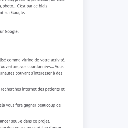
 photo... C’est par ce biais
nt sur Google.
sur Google.
lisé comme vitrine de votre activité,
es d’ouverture, vos coordonnées… Vous
ernautes pouvant s’intéresser à des
es recherches internet des patients et
. Cela vous fera gagner beaucoup de
ancer seul-e dans ce projet.
 domaine pour une centaine d’euros