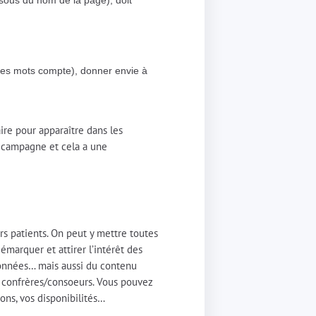
ssous du nom de la page), doit
e des mots compte), donner envie à
ire pour apparaître dans les
la campagne et cela a une
rs patients. On peut y mettre toutes
émarquer et attirer l’intérêt des
rdonnées… mais aussi du contenu
de confrères/consoeurs. Vous pouvez
ions, vos disponibilités…