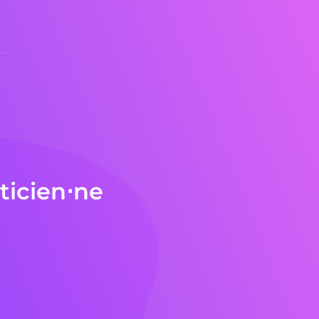
ticien⋅ne