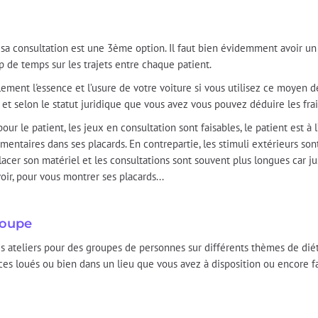
e sa consultation est une 3ème option. Il faut bien évidemment avoir 
op de temps sur les trajets entre chaque patient.
ement l'essence et l’usure de votre voiture si vous utilisez ce moyen de
 et selon le statut juridique que vous avez vous pouvez déduire les fr
our le patient, les jeux en consultation sont faisables, le patient est à l’
mentaires dans ses placards. En contrepartie, les stimuli extérieurs so
placer son matériel et les consultations sont souvent plus longues car j
ir, pour vous montrer ses placards...
groupe
s ateliers pour des groupes de personnes sur différents thèmes de diét
ces loués ou bien dans un lieu que vous avez à disposition ou encore fa