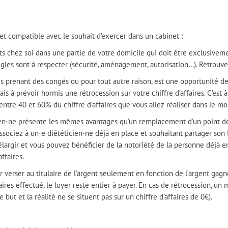
e et compatible avec le souhait d’exercer dans un cabinet :
ents chez soi dans une partie de votre domicile qui doit être exclusivem
règles sont à respecter (sécurité, aménagement, autorisation…). Retrou
 prenant des congés ou pour tout autre raison, est une opportunité de
rais à prévoir hormis une rétrocession sur votre chiffre d’affaires. C’est
entre 40 et 60% du chiffre d’affaires que vous allez réaliser dans le mo
ien⋅ne présente les mêmes avantages qu’un remplacement d’un point de v
sociez à un⋅e diététicien⋅ne déjà en place et souhaitant partager son loc
s’élargir et vous pouvez bénéficier de la notoriété de la personne déjà e
ffaires.
r verser au titulaire de l’argent seulement en fonction de l’argent gagn
aires effectué, le loyer reste entier à payer. En cas de rétrocession, un
e but et la réalité ne se situent pas sur un chiffre d'affaires de 0€).