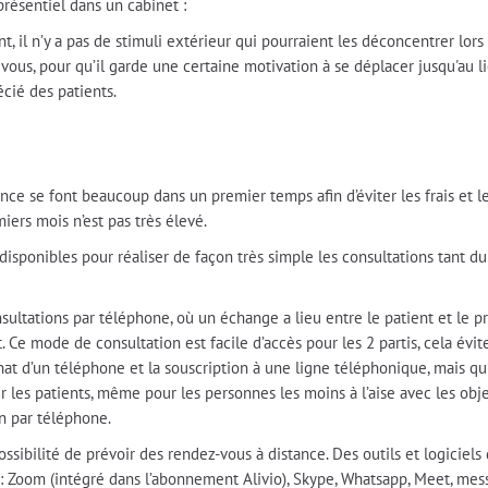
présentiel dans un cabinet :
nt, il n’y a pas de stimuli extérieur qui pourraient les déconcentrer lors
e vous, pour qu’il garde une certaine motivation à se déplacer jusqu'a
cié des patients.
ance se font beaucoup dans un premier temps afin d’éviter les frais et 
miers mois n’est pas très élevé.
isponibles pour réaliser de façon très simple les consultations tant d
nsultations par téléphone, où un échange a lieu entre le patient et le 
 Ce mode de consultation est facile d’accès pour les 2 partis, cela évit
chat d’un téléphone et la souscription à une ligne téléphonique, mais q
 les patients, même pour les personnes les moins à l’aise avec les obje
on par téléphone.
ossibilité de prévoir des rendez-vous à distance. Des outils et logiciels
 : Zoom (intégré dans l’abonnement Alivio), Skype, Whatsapp, Meet, mess