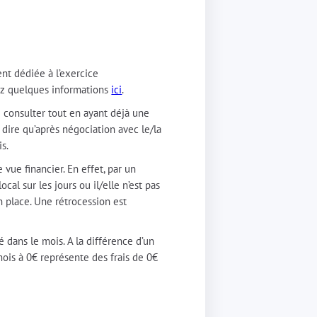
ent dédiée à l’exercice
vez quelques informations
ici
.
 consulter tout en ayant déjà une
 à dire qu’après négociation avec le/la
is.
ue financier. En effet, par un
al sur les jours ou il/elle n’est pas
n place. Une rétrocession est
é dans le mois. A la différence d’un
 mois à 0€ représente des frais de 0€