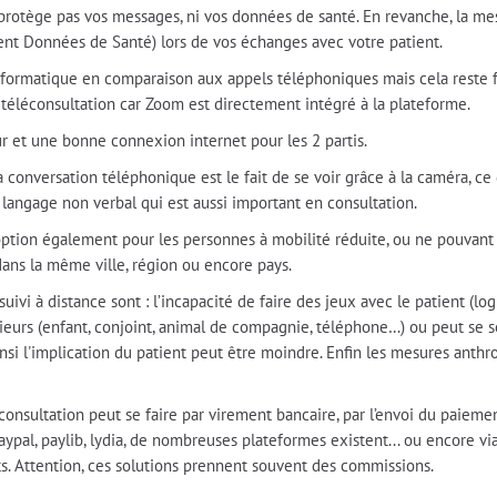
protège pas vos messages, ni vos données de santé. En revanche, la mes
ent Données de Santé) lors de vos échanges avec votre patient.
informatique en comparaison aux appels téléphoniques mais cela reste fac
e téléconsultation car Zoom est directement intégré à la plateforme.
eur et une bonne connexion internet pour les 2 partis.
la conversation téléphonique est le fait de se voir grâce à la caméra, ce
e langage non verbal qui est aussi important en consultation.
ption également pour les personnes à mobilité réduite, ou ne pouvant
dans la même ville, région ou encore pays.
uivi à distance sont : l’incapacité de faire des jeux avec le patient (log
érieurs (enfant, conjoint, animal de compagnie, téléphone…) ou peut se sen
nsi l'implication du patient peut être moindre. Enfin les mesures anth
nsultation peut se faire par virement bancaire, par l’envoi du paiemen
aypal, paylib, lydia, de nombreuses plateformes existent... ou encore via
ts. Attention, ces solutions prennent souvent des commissions.