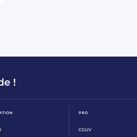
de !
ATION
PRO
l
CGUV